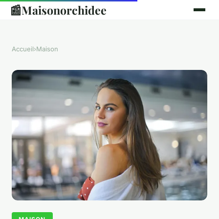
📰
Maisonorchidee
Accueil
›
Maison