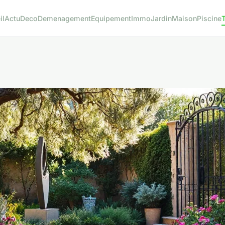
il
Actu
Deco
Demenagement
Equipement
Immo
Jardin
Maison
Piscine