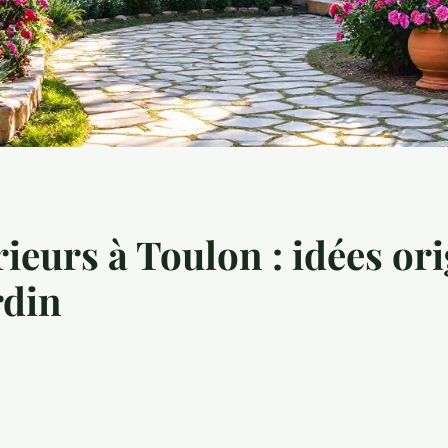
rieurs à Toulon : idées or
rdin