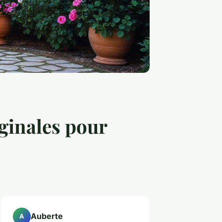
iginales pour
Auberte
A