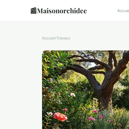
📰
Maisonorchidee
Accue
Accueil
›
Travaux