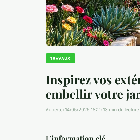
TRAVAUX
Inspirez vos exté
embellir votre ja
Auberte
•
14/05/2026 18:11
•
13 min de lecture
L'information clé