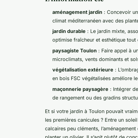
aménagement jardin
: Concevoir un 
climat méditerranéen avec des plante
jardin durable
: Le jardin mixte, ass
optimise fraîcheur et esthétique tout e
paysagiste Toulon
: Faire appel à u
microclimats, vents dominants et sols
végétalisation extérieure
: L’ombrag
en bois FSC végétalisées améliore le
maçonnerie paysagère
: Intégrer d
de rangement ou des gradins structure
Et si votre jardin à Toulon pouvait vraim
les premières canicules ? Entre un solei
calcaires peu cléments, l’aménagement e
planter un olivier. Il s’agit plutôt de c