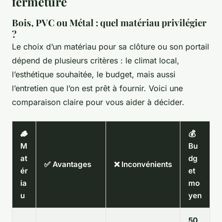
fermeture
Bois, PVC ou Métal : quel matériau privilégier
?
Le choix d’un matériau pour sa clôture ou son portail
dépend de plusieurs critères : le climat local,
l’esthétique souhaitée, le budget, mais aussi
l’entretien que l’on est prêt à fournir. Voici une
comparaison claire pour vous aider à décider.
🪵
💰
M
Bu
at
dg
✅ Avantages
❌ Inconvénients
ér
et
ia
mo
u
yen
50