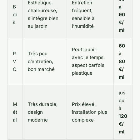
Esthétique
Entretien
B
à
chaleureuse,
fréquent,
oi
90
s’intègre bien
sensible à
s
€/
au jardin
l’humidité
ml
60
Peut jaunir
P
Très peu
à
avec le temps,
V
d’entretien,
80
aspect parfois
C
bon marché
€/
plastique
ml
jus
qu’
M
Très durable,
Prix élevé,
à
ét
design
installation plus
120
al
moderne
complexe
€/
ml