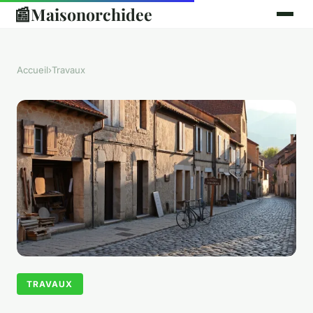
📰
Maisonorchidee
Accueil
›
Travaux
TRAVAUX