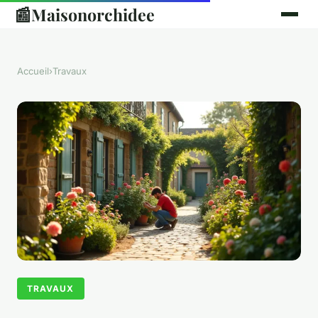
📰
Maisonorchidee
Accueil
›
Travaux
TRAVAUX