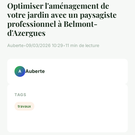
Optimiser l'aménagement de
votre jardin avec un paysagiste
professionnel à Belmont-
d'Azergues
Auberte
•
09/03/2026 10:29
•
11 min de lecture
Auberte
A
TAGS
travaux